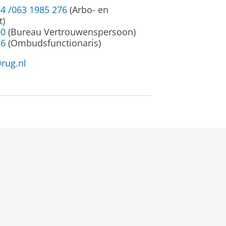
4 /063 1985 276
(Arbo- en
t)
00
(Bureau Vertrouwenspersoon)
76
(Ombudsfunctionaris)
@rug.nl