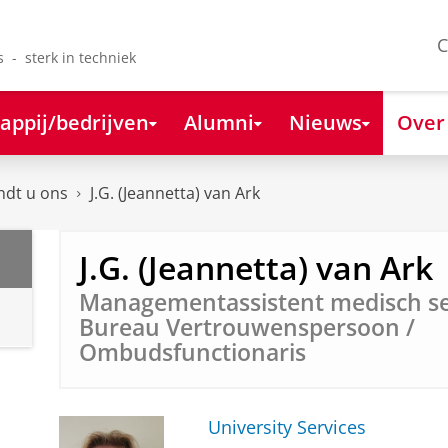
C
s - sterk in techniek
appij/bedrijven
Alumni
Nieuws
Over
ndt u ons
J.G. (Jeannetta) van Ark
J.G. (Jeannetta) van Ark
Managementassistent medisch sec
Bureau Vertrouwenspersoon /
Ombudsfunctionaris
University Services