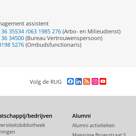
agement assistent
 36 35534 /063 1985 276
(Arbo- en Milieudienst)
 36 34500
(Bureau Vertrouwenspersoon)
3198 5276
(Ombudsfunctionaris)
F
L
R
I
Y
Volg de RUG
a
i
S
n
o
c
n
S
s
u
e
k
-
t
T
b
e
f
a
u
o
d
e
g
b
tschappij/bedrijven
Alumni
o
I
e
r
e
ersiteitsbibliotheek
Alumni activiteiten
k
n
d
a
-
ningen
p
-
R
m
k
Magazine Broerstraat 5