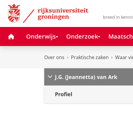
Skip
Skip
to
to
Content
Navigation
breed in kenni
Home
Onderwijs
Onderzoek
Maatsch
Over ons
Praktische zaken
Waar vi
J.G. (Jeannetta) van Ark
Profiel