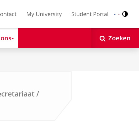
ontact
My University
Student Portal
Contr
Nederlands
English
 ons
Zoeken
retariaat /