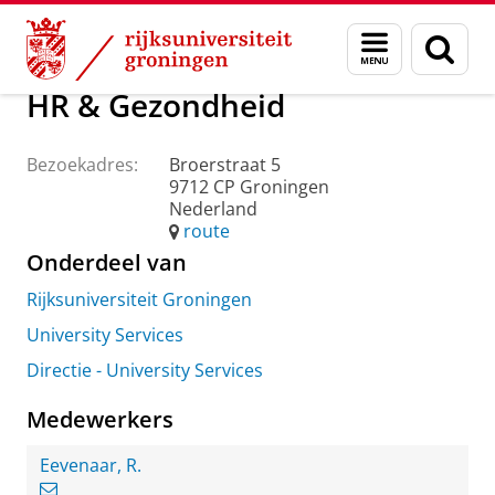
Skip
Skip
Over ons
Praktische zaken
Waar vindt u ons
Menu
Zoek
to
to
en
Content
Navigation
zoeken
HR & Gezondheid
Bezoekadres:
Broerstraat 5
9712 CP Groningen
Nederland
route
Onderdeel van
Rijksuniversiteit Groningen
University Services
Directie - University Services
Medewerkers
Eevenaar, R.