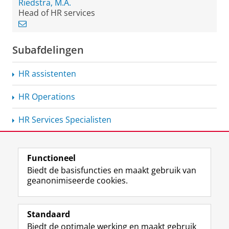
Riedstra, M.A.
Head of HR services
Subafdelingen
HR assistenten
HR Operations
HR Services Specialisten
Functioneel
View this page in:
English
Biedt de basisfuncties en maakt gebruik van
geanonimiseerde cookies.
F
L
R
I
Y
Volg de RUG
a
i
S
n
o
Standaard
c
n
S
s
u
Biedt de optimale werking en maakt gebruik
e
k
-
t
T