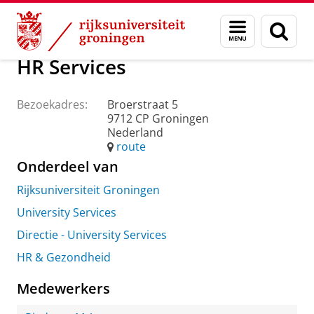
Skip
Skip
Over ons
Praktische zaken
Waar vindt u ons
Menu
Zoek
to
to
en
Content
Navigation
zoeken
HR Services
Bezoekadres:
Broerstraat 5
9712 CP Groningen
Nederland
route
Onderdeel van
Rijksuniversiteit Groningen
University Services
Directie - University Services
HR & Gezondheid
Medewerkers