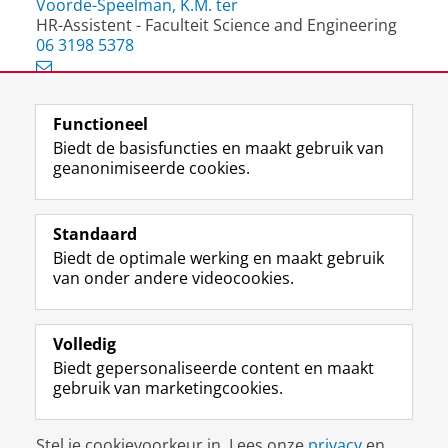
Voorde-Speelman, K.M. ter
HR-Assistent - Faculteit Science and Engineering
06 3198 5378
Functioneel
View this page in:
English
Biedt de basisfuncties en maakt gebruik van
geanonimiseerde cookies.
F
L
R
I
Y
Volg de RUG
a
i
S
n
o
Standaard
c
n
S
s
u
Biedt de optimale werking en maakt gebruik
e
k
-
t
T
Studiekiezers
van onder andere videocookies.
b
e
f
a
u
Maatschappij/bedrijven
o
d
e
g
b
o
I
e
r
e
Alumni
k
n
d
a
-
Volledig
p
-
R
m
k
Biedt gepersonaliseerde content en maakt
Over ons
a
p
i
-
a
gebruik van marketingcookies.
g
a
j
a
n
i
g
k
c
a
Disclaimer & Copyright
Privacy
Cookies
n
i
s
c
a
Stel je cookievoorkeur in. Lees onze
privacy
en