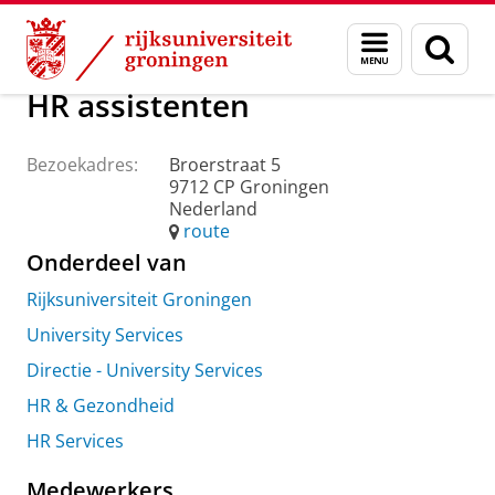
Skip
Skip
Over ons
Praktische zaken
Waar vindt u ons
Menu
Zoek
to
to
en
Content
Navigation
zoeken
HR assistenten
Bezoekadres:
Broerstraat 5
9712 CP Groningen
Nederland
route
Onderdeel van
Rijksuniversiteit Groningen
University Services
Directie - University Services
HR & Gezondheid
HR Services
Medewerkers