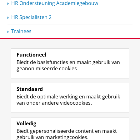
HR Ondersteuning Academiegebouw
HR Specialisten 2
Trainees
Functioneel
View this page in:
English
Biedt de basisfuncties en maakt gebruik van
geanonimiseerde cookies.
F
L
R
I
Y
Volg de RUG
a
i
S
n
o
Standaard
c
n
S
s
u
Biedt de optimale werking en maakt gebruik
e
k
-
t
T
Studiekiezers
van onder andere videocookies.
b
e
f
a
u
Maatschappij/bedrijven
o
d
e
g
b
o
I
e
r
e
Alumni
k
n
d
a
-
Volledig
p
-
R
m
k
Biedt gepersonaliseerde content en maakt
Over ons
a
p
i
-
a
gebruik van marketingcookies.