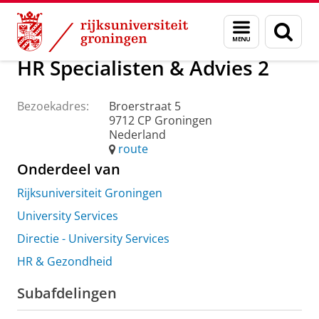
Skip
Skip
Over ons
Praktische zaken
Waar vindt u ons
Menu
Zoek
to
to
en
Content
Navigation
zoeken
HR Specialisten & Advies 2
Bezoekadres:
Broerstraat 5
9712 CP Groningen
Nederland
route
Onderdeel van
Rijksuniversiteit Groningen
University Services
Directie - University Services
HR & Gezondheid
Subafdelingen