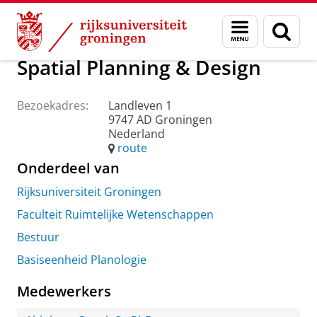
Skip
Skip
Over ons
Praktische zaken
Waar vindt u ons
Menu
Zoek
to
to
en
Content
Navigation
zoeken
Spatial Planning & Design
Bezoekadres:
Landleven 1
9747 AD Groningen
Nederland
route
Onderdeel van
Rijksuniversiteit Groningen
Faculteit Ruimtelijke Wetenschappen
Bestuur
Basiseenheid Planologie
Medewerkers