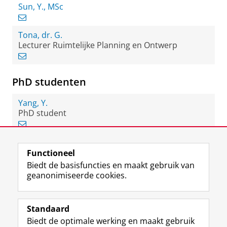
Sun, Y., MSc
Tona, dr. G.
Lecturer Ruimtelijke Planning en Ontwerp
PhD studenten
Yang, Y.
PhD student
Functioneel
View this page in:
English
Biedt de basisfuncties en maakt gebruik van
geanonimiseerde cookies.
F
L
R
I
Y
Volg de RUG
a
i
S
n
o
Standaard
c
n
S
s
u
Biedt de optimale werking en maakt gebruik
e
k
-
t
T
Studiekiezers