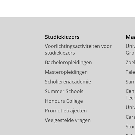
Studiekiezers
Maa
Voorlichtingsactiviteiten voor
Univ
studiekiezers
Gro
Bacheloropleidingen
Zoe
Masteropleidingen
Tal
Scholierenacademie
Sam
Cen
Summer Schools
Tec
Honours College
Uni
Promotietrajecten
Car
Veelgestelde vragen
Stu