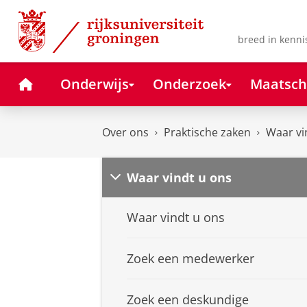
Skip
Skip
to
to
Content
Navigation
breed in kenni
Home
Onderwijs
Onderzoek
Maatsch
Over ons
Praktische zaken
Waar vi
Waar vindt u ons
Waar vindt u ons
Zoek een medewerker
Zoek een deskundige