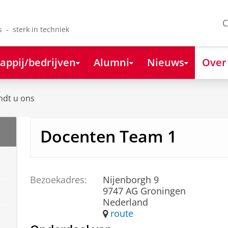
C
s - sterk in techniek
appij/bedrijven
Alumni
Nieuws
Over
ndt u ons
Docenten Team 1
Bezoekadres:
Nijenborgh 9
9747 AG Groningen
Nederland
route