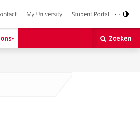
ontact
My University
Student Portal
Contr
Nederlands
English
 ons
Zoeken