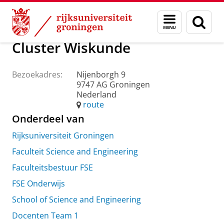
Skip
Skip
Over ons
Praktische zaken
Waar vindt u ons
Menu
Zoek
to
to
en
Content
Navigation
zoeken
Cluster Wiskunde
Bezoekadres:
Nijenborgh 9
9747 AG Groningen
Nederland
route
Onderdeel van
Rijksuniversiteit Groningen
Faculteit Science and Engineering
Faculteitsbestuur FSE
FSE Onderwijs
School of Science and Engineering
Docenten Team 1