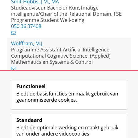
Smit-Hobbs, J.M., MA
Studieadviseur Bachelor Kunstmatige
intelligentie/Chair of the Relational Domain, FSE
Programme Student Well-being
050 36 37408
Wolffram, M.J.
Programme Assistant Artificial Intelligence,
Computational Cognitive Science, (Applied)
Mathematics en Systems & Control
Functioneel
View this page in:
English
Biedt de basisfuncties en maakt gebruik van
geanonimiseerde cookies.
F
L
R
I
Y
Volg de RUG
a
i
S
n
o
Standaard
c
n
S
s
u
Biedt de optimale werking en maakt gebruik
e
k
-
t
T
Studiekiezers
van onder andere videocookies.
b
e
f
a
u