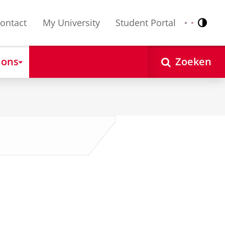
ontact
My University
Student Portal
Contr
Nederlands
English
 ons
Zoeken