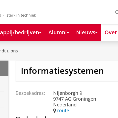
C
s - sterk in techniek
appij/bedrijven
Alumni
Nieuws
Over
ndt u ons
Informatiesystemen
Bezoekadres:
Nijenborgh 9
9747 AG Groningen
Nederland
route