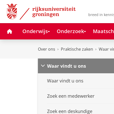
Skip
Skip
to
to
Content
Navigation
breed in kenni
Home
Onderwijs
Onderzoek
Maatsch
Over ons
Praktische zaken
Waar vi
Waar vindt u ons
Waar vindt u ons
Zoek een medewerker
Zoek een deskundige