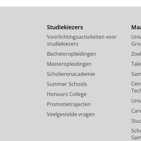
Studiekiezers
Maa
Voorlichtingsactiviteiten voor
Univ
studiekiezers
Gro
Bacheloropleidingen
Zoe
Masteropleidingen
Tal
Scholierenacademie
Sam
Cen
Summer Schools
Tec
Honours College
Uni
Promotietrajecten
Car
Veelgestelde vragen
Stu
Sch
Sam