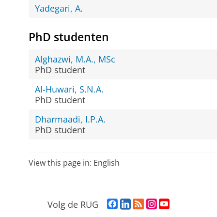
Yadegari, A.
PhD studenten
Alghazwi, M.A., MSc
PhD student
Al-Huwari, S.N.A.
PhD student
Dharmaadi, I.P.A.
PhD student
View this page in:
English
F
L
R
I
Y
Volg de RUG
a
i
S
n
o