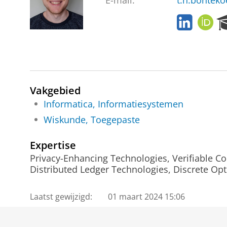
E-mail:
t.h.bontek
L
O
i
R
n
C
k
I
e
D
d
I
Vakgebied
n
Informatica, Informatiesystemen
Wiskunde, Toegepaste
Expertise
Privacy-Enhancing Technologies, Verifiable C
Distributed Ledger Technologies, Discrete Opt
Laatst gewijzigd:
01 maart 2024 15:06