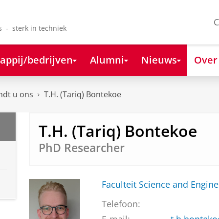
C
s - sterk in techniek
appij/bedrijven
Alumni
Nieuws
Over
ndt u ons
T.H. (Tariq) Bontekoe
T.H. (Tariq) Bontekoe
PhD Researcher
Faculteit Science and Engine
Telefoon: