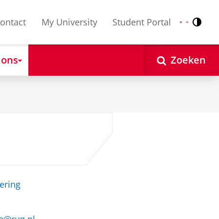
ontact
My University
Student Portal
Contr
Nederlands
English
 ons
Zoeken
ering