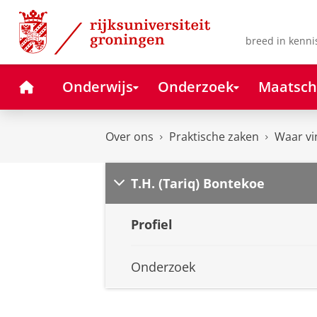
Skip
Skip
to
to
Content
Navigation
breed in kenni
Home
Onderwijs
Onderzoek
Maatsch
Over ons
Praktische zaken
Waar vi
T.H. (Tariq) Bontekoe
Profiel
Onderzoek