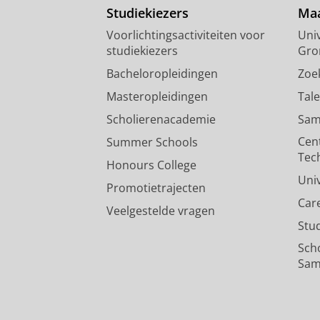
Studiekiezers
Maa
Voorlichtingsactiviteiten voor
Univ
studiekiezers
Gro
Bacheloropleidingen
Zoe
Masteropleidingen
Tal
Scholierenacademie
Sam
Cen
Summer Schools
Tec
Honours College
Uni
Promotietrajecten
Car
Veelgestelde vragen
Stu
Sch
Sam