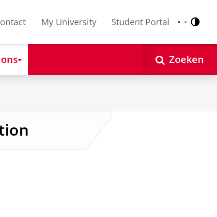
ontact
My University
Student Portal
Contr
Nederlands
English
 ons
Zoeken
tion