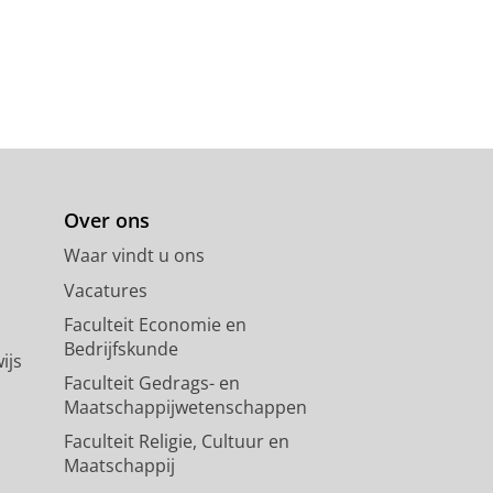
Over ons
Waar vindt u ons
Vacatures
Faculteit Economie en
Bedrijfskunde
ijs
Faculteit Gedrags- en
Maatschappijwetenschappen
Faculteit Religie, Cultuur en
Maatschappij