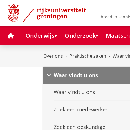
Skip
Skip
to
to
Content
Navigation
breed in kenni
Home
Onderwijs
Onderzoek
Maatsch
Over ons
Praktische zaken
Waar vi
Waar vindt u ons
Waar vindt u ons
Zoek een medewerker
Zoek een deskundige