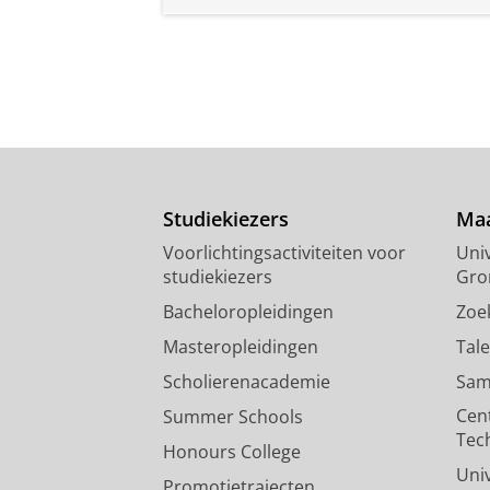
Studiekiezers
Maa
Voorlichtingsactiviteiten voor
Univ
studiekiezers
Gro
Bacheloropleidingen
Zoe
Masteropleidingen
Tal
Scholierenacademie
Sam
Cen
Summer Schools
Tec
Honours College
Uni
Promotietrajecten