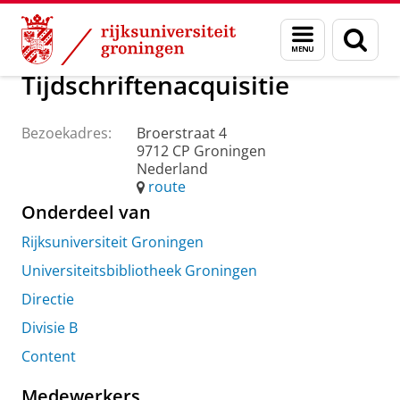
Skip
Skip
Over ons
Praktische zaken
Waar vindt u ons
Menu
Zoek
to
to
en
Content
Navigation
zoeken
Tijdschriftenacquisitie
Bezoekadres:
Broerstraat 4
9712 CP Groningen
Nederland
route
Onderdeel van
Rijksuniversiteit Groningen
Universiteitsbibliotheek Groningen
Directie
Divisie B
Content
Medewerkers