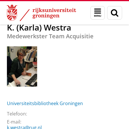
Skip
Skip
Over ons
K. (Karla) Westra
Menu
Zoek
to
to
en
Content
Navigation
zoeken
K. (Karla) Westra
Medewerkster Team Acquisitie
Universiteitsbibliotheek Groningen
Telefoon:
E-mail:
k.westra@rug.nl