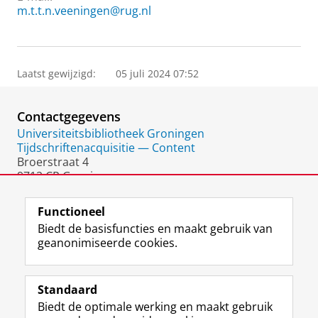
m.t.t.n.veeningen@rug.nl
Laatst gewijzigd:
05 juli 2024 07:52
Contactgegevens
Universiteitsbibliotheek Groningen
Tijdschriftenacquisitie — Content
Broerstraat 4
9712 CP Groningen
Nederland
Functioneel
Biedt de basisfuncties en maakt gebruik van
geanonimiseerde cookies.
F
L
R
I
Y
Volg de RUG
a
i
S
n
o
Standaard
c
n
S
s
u
Biedt de optimale werking en maakt gebruik
e
k
-
t
T
Studiekiezers