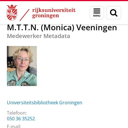
Skip
Skip
Over ons
M.T.T.N. (Monica) Veeningen
Menu
Zoek
to
to
en
Content
Navigation
zoeken
M.T.T.N. (Monica) Veeningen
Medewerker Metadata
Universiteitsbibliotheek Groningen
Telefoon:
050 36 35252
E-mail: