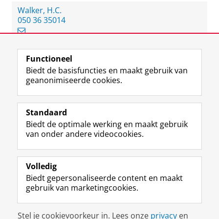
Walker, H.C.
050 36 35014
Functioneel
View this page in:
English
Biedt de basisfuncties en maakt gebruik van
geanonimiseerde cookies.
F
L
R
I
Y
Volg de RUG
a
i
S
n
o
Standaard
c
n
S
s
u
Biedt de optimale werking en maakt gebruik
e
k
-
t
T
Studiekiezers
van onder andere videocookies.
b
e
f
a
u
Maatschappij/bedrijven
o
d
e
g
b
o
I
e
r
e
Alumni
k
n
d
a
-
Volledig
p
-
R
m
k
Biedt gepersonaliseerde content en maakt
Over ons
a
p
i
-
a
gebruik van marketingcookies.
g
a
j
a
n
i
g
k
c
a
Disclaimer & Copyright
Privacy
Cookies
n
i
s
c
a
Stel je cookievoorkeur in. Lees onze
privacy
en