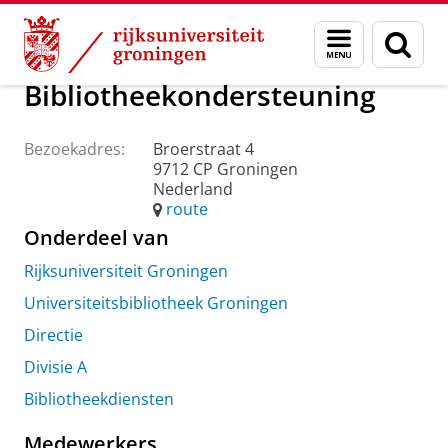
Skip
Skip
Over ons
Praktische zaken
Waar vindt u ons
Menu
Zoek
to
to
en
Content
Navigation
zoeken
Bibliotheekondersteuning
Bezoekadres:
Broerstraat 4
9712 CP Groningen
Nederland
route
Onderdeel van
Rijksuniversiteit Groningen
Universiteitsbibliotheek Groningen
Directie
Divisie A
Bibliotheekdiensten
Medewerkers