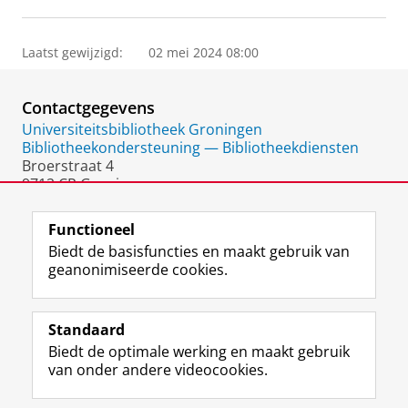
Laatst gewijzigd:
02 mei 2024 08:00
Contactgegevens
Universiteitsbibliotheek Groningen
Bibliotheekondersteuning — Bibliotheekdiensten
Broerstraat 4
9712 CP Groningen
Nederland
Functioneel
Biedt de basisfuncties en maakt gebruik van
geanonimiseerde cookies.
F
L
R
I
Y
Volg de RUG
a
i
S
n
o
Standaard
c
n
S
s
u
Biedt de optimale werking en maakt gebruik
e
k
-
t
T
Studiekiezers
van onder andere videocookies.
b
e
f
a
u
Maatschappij/bedrijven
o
d
e
g
b