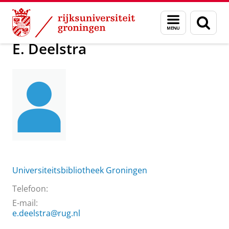
Skip
Skip
Over ons
E. Deelstra
Menu
Zoek
to
to
en
Content
Navigation
zoeken
E. Deelstra
Universiteitsbibliotheek Groningen
Telefoon:
E-mail:
e.deelstra@rug.nl