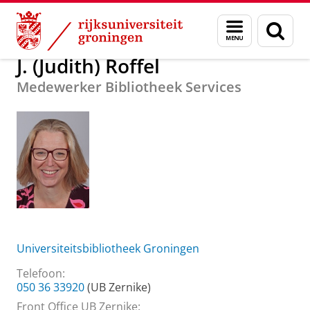
Skip
Skip
Over ons
J. (Judith) Roffel
Menu
Zoek
to
to
en
Content
Navigation
zoeken
J. (Judith) Roffel
Medewerker Bibliotheek Services
Universiteitsbibliotheek Groningen
Telefoon:
050 36 33920
(UB Zernike)
Front Office UB Zernike: