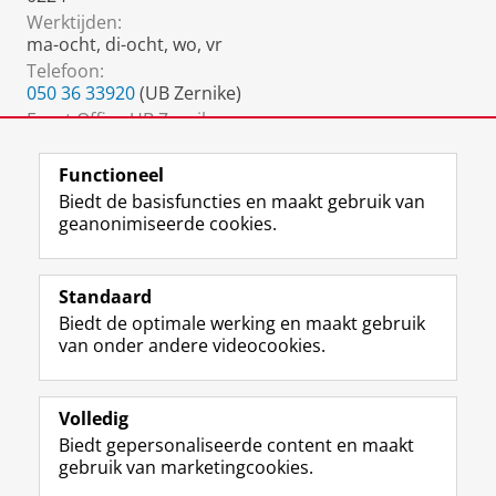
Werktijden:
ma-ocht, di-ocht, wo, vr
Telefoon:
050 36 33920
(UB Zernike)
Front Office UB Zernike:
050 36 34236
Functioneel
Biedt de basisfuncties en maakt gebruik van
geanonimiseerde cookies.
F
L
R
I
Y
Volg de RUG
a
i
S
n
o
Standaard
c
n
S
s
u
Biedt de optimale werking en maakt gebruik
e
k
-
t
T
Studiekiezers
van onder andere videocookies.
b
e
f
a
u
Maatschappij/bedrijven
o
d
e
g
b
o
I
e
r
e
Alumni
k
n
d
a
-
Volledig
p
-
R
m
k
Biedt gepersonaliseerde content en maakt
Over ons
a
p
i
-
a
gebruik van marketingcookies.
g
a
j
a
n