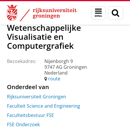
Skip
Skip
Over ons
Praktische zaken
Waar vindt u ons
Menu
Zoek
to
to
en
Content
Navigation
zoeken
Wetenschappelijke
Visualisatie en
Computergrafiek
Bezoekadres:
Nijenborgh 9
9747 AG Groningen
Nederland
route
Onderdeel van
Rijksuniversiteit Groningen
Faculteit Science and Engineering
Faculteitsbestuur FSE
FSE Onderzoek