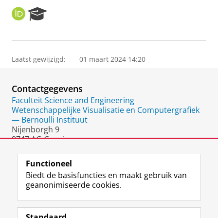
O
R
R
e
C
s
I
e
D
a
Laatst gewijzigd:
01 maart 2024 14:20
r
c
h
Contactgegevens
P
o
Faculteit Science and Engineering
r
Wetenschappelijke Visualisatie en Computergrafiek
t
— Bernoulli Instituut
a
Nijenborgh 9
l
9747 AG Groningen
Nederland
Functioneel
Biedt de basisfuncties en maakt gebruik van
geanonimiseerde cookies.
F
L
R
I
Y
Volg de RUG
a
i
S
n
o
Standaard