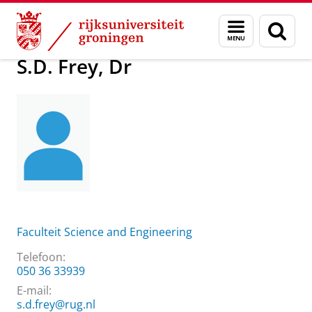
Skip
Skip
Over ons
S.D. Frey, Dr
Menu
Zoek
to
to
en
Content
Navigation
zoeken
S.D. Frey, Dr
Faculteit Science and Engineering
Telefoon:
050 36 33939
E-mail:
s.d.frey@rug.nl