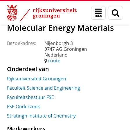
Skip
Skip
Over ons
Praktische zaken
Waar vindt u ons
Menu
Zoek
to
to
en
Content
Navigation
zoeken
Molecular Energy Materials
Bezoekadres:
Nijenborgh 3
9747 AG Groningen
Nederland
route
Onderdeel van
Rijksuniversiteit Groningen
Faculteit Science and Engineering
Faculteitsbestuur FSE
FSE Onderzoek
Stratingh Institute of Chemistry
Medewerkers