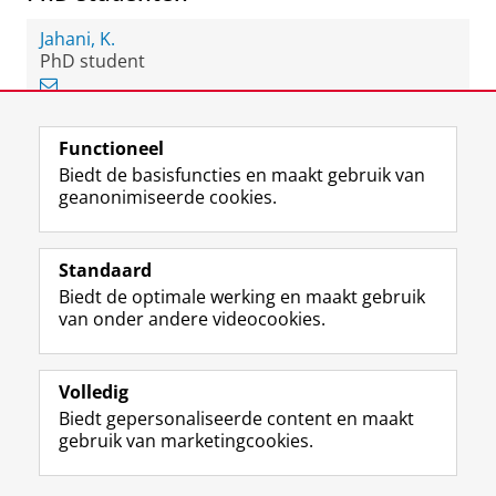
Jahani, K.
PhD student
Functioneel
View this page in:
English
Biedt de basisfuncties en maakt gebruik van
geanonimiseerde cookies.
F
L
R
I
Y
Volg de RUG
a
i
S
n
o
Standaard
c
n
S
s
u
Biedt de optimale werking en maakt gebruik
e
k
-
t
T
Studiekiezers
van onder andere videocookies.
b
e
f
a
u
Maatschappij/bedrijven
o
d
e
g
b
o
I
e
r
e
Alumni
k
n
d
a
-
Volledig
p
-
R
m
k
Biedt gepersonaliseerde content en maakt
Over ons
a
p
i
-
a
gebruik van marketingcookies.
g
a
j
a
n
i
g
k
c
a
Disclaimer & Copyright
Privacy
Cookies