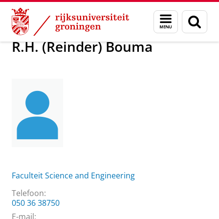
Skip
Skip
Over ons
R.H. (Reinder) Bouma
Menu
Zoek
to
to
en
Content
Navigation
zoeken
R.H. (Reinder) Bouma
Faculteit Science and Engineering
Telefoon:
050 36 38750
E-mail: