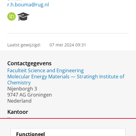
r.h.bouma@rug.nl
O
R
R
e
C
s
I
e
D
a
Laatst gewijzigd:
07 mei 2024 09:31
r
c
h
Contactgegevens
P
o
Faculteit Science and Engineering
r
Molecular Energy Materials — Stratingh Institute of
t
Chemistry
a
Nijenborgh 3
l
9747 AG Groningen
Nederland
Kantoor
Kamer:
5616.03.53
Functioneel