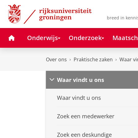
Skip
Skip
to
to
Content
Navigation
breed in kenni
Home
Onderwijs
Onderzoek
Maatsch
Over ons
Praktische zaken
Waar vi
Waar vindt u ons
Waar vindt u ons
Zoek een medewerker
Zoek een deskundige