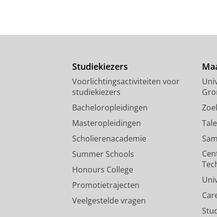
Studiekiezers
Maa
Voorlichtingsactiviteiten voor
Univ
studiekiezers
Gro
Bacheloropleidingen
Zoe
Masteropleidingen
Tal
Scholierenacademie
Sam
Cen
Summer Schools
Tec
Honours College
Uni
Promotietrajecten
Car
Veelgestelde vragen
Stu