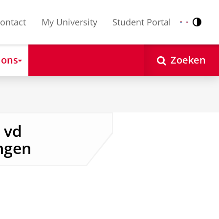
ontact
My University
Student Portal
Contr
Nederlands
English
 ons
Zoeken
 vd
ngen