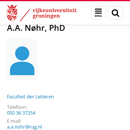
Skip
Skip
Over ons
A.A. Nøhr, PhD
Menu
Zoek
to
to
en
Content
Navigation
zoeken
A.A. Nøhr, PhD
Faculteit der Letteren
Telefoon:
050 36 37254
E-mail:
a.a.nohr@rug.nl