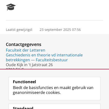
R
e
s
e
a
Laatst gewijzigd:
23 september 2025 07:56
r
c
h
Contactgegevens
P
o
Faculteit der Letteren
r
Geschiedenis en theorie vd internationale
t
betrekkingen — Faculteitsbestuur
a
Oude Kijk in 't Jatstraat 26
l
9712 EK Groningen
Nederland
Functioneel
Biedt de basisfuncties en maakt gebruik van
geanonimiseerde cookies.
F
L
R
I
Y
Volg de RUG
a
i
S
n
o
Standaard