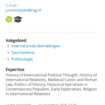
E-mail:
j.costa.lopez@rug.nl
O
R
R
e
C
s
I
e
D
a
Vakgebied
r
Internationale Betrekkingen
c
h
Geschiedenis
P
Politicologie
o
r
Expertise
t
a
History of International Political Thought, History of
l
International Relations, Medieval Canon and Roman
Law, Politics of History, Historical Narratives in
Contemporary Populism, Early Exploration, Religion
in International Relations.
Laatst gewijzigd:
21 november 2025 13:30