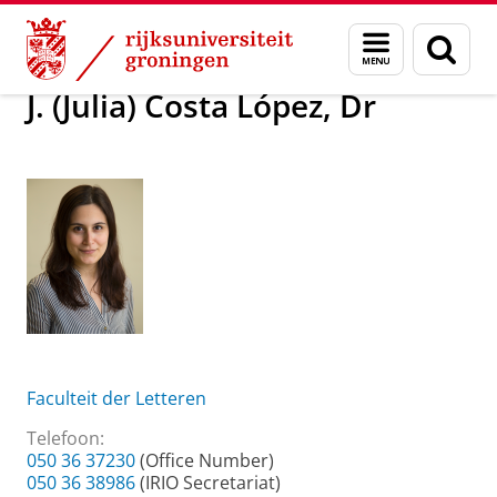
Skip
Skip
Over ons
J. (Julia) Costa López, Dr
Menu
Zoek
to
to
en
Content
Navigation
zoeken
J. (Julia) Costa López, Dr
Faculteit der Letteren
Telefoon:
050 36 37230
(Office Number)
050 36 38986
(IRIO Secretariat)