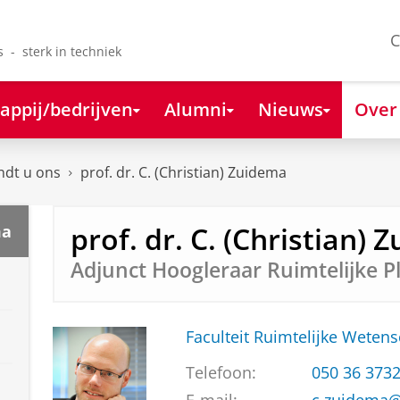
C
s - sterk in techniek
appij/bedrijven
Alumni
Nieuws
Over
ndt u ons
prof. dr. C. (Christian) Zuidema
prof. dr. C. (Christian)
ma
Adjunct Hoogleraar Ruimtelijke P
Faculteit Ruimtelijke Weten
Telefoon:
050 36 373