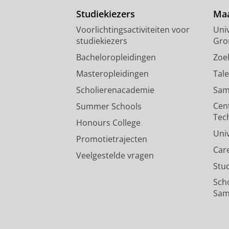
Studiekiezers
Maa
Windmolens in de achtertuin e
projectontwikkelaars en Chin
Voorlichtingsactiviteiten voor
Univ
Zuidema, C.
29/05/2021
studiekiezers
Gro
Pers / media
:
Expert Comment
›
Bacheloropleidingen
Zoe
Masteropleidingen
Tal
Scholierenacademie
Sam
Cen
Summer Schools
Tec
Honours College
Uni
Promotietrajecten
Car
Veelgestelde vragen
Stu
Sch
Sam