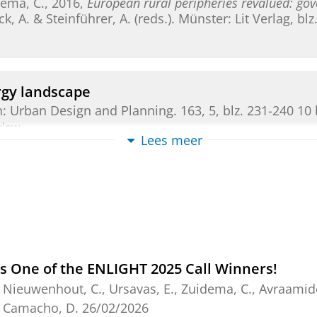
ema, C.
,
2016
,
European rural peripheries revalued: gov
ck, A. & Steinführer, A. (reds.). Münster:
Lit Verlag
,
blz
rgy landscape
n:
Urban Design and Planning.
163
,
5
,
blz. 231-240
10 
view
Lees meer
ne Spatial Planning: Opportunities and barri
 C.
,
feb-2026
,
In:
Marine Policy.
184
,
11 blz.
, 106954.
ew
ling framework of hybrid microgrid sizing for r
s One of the ENLIGHT 2025 Call Winners!
 S., Dimovski, A., Merlo, M.,
Zuidema, C.
& Faaij, A.,
ju
,
Nieuwenhout, C.
,
Ursavas, E.
,
Zuidema, C.
,
Avraamido
 Camacho, D.
26/02/2026
ew