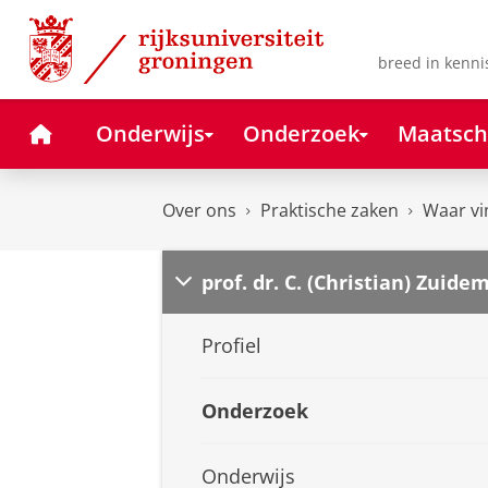
Skip
Skip
to
to
Content
Navigation
breed in kenni
Home
Onderwijs
Onderzoek
Maatsch
Over ons
Praktische zaken
Waar vi
prof. dr. C. (Christian) Zuide
Profiel
Onderzoek
Onderwijs