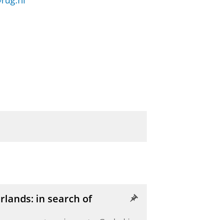
rug.nl
lands: in search of