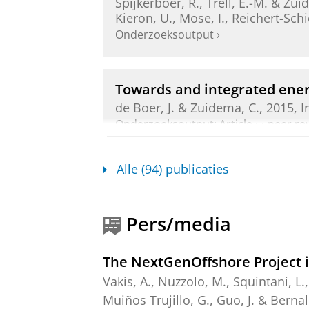
Spijkerboer, R.
,
Trell, E.-M.
&
Zuid
Kieron, U., Mose, I., Reichert-Schi
Onderzoeksoutput
›
Towards and integrated ene
de Boer, J. &
Zuidema, C.
,
2015
,
I
Onderzoeksoutput
:
Article
›
›
peer re
Developing Transboundary Mari
Alle (94) publicaties
Basin Initiative
Kusters, J.
,
van Kann, F.
&
Zuidema,
Onderzoeksoutput
:
Article
›
›
peer revi
Pers/media
An integrated geospatial model
The NextGenOffshore Project i
Silinto, B. F.
, Edeme, D., Corigliano,
Vakis, A.
, Nuzzolo, M.,
Squintani, L.
103153.
Muiños Trujillo, G.
,
Guo, J.
&
Bernal
Onderzoeksoutput
:
Article
›
›
peer revi