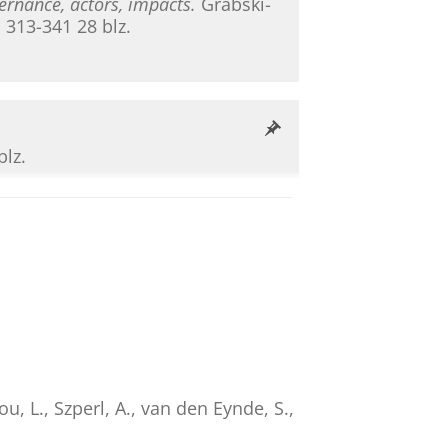
ernance, actors, impacts.
Grabski-
. 313-341
28 blz.
blz.
ers for the Greater North Sea
ural electrification planning
n-2025
,
In:
Methodsx.
14
,
19 blz.
,
u, L.
,
Szperl, A.
,
van den Eynde, S.
,