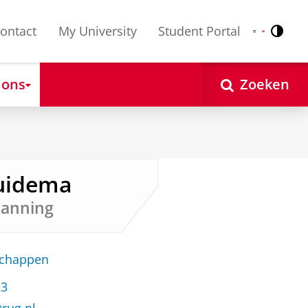
ontact
My University
Student Portal
Contr
Nederlands
English
 ons
Zoeken
 Zuidema
lanning
schappen
23