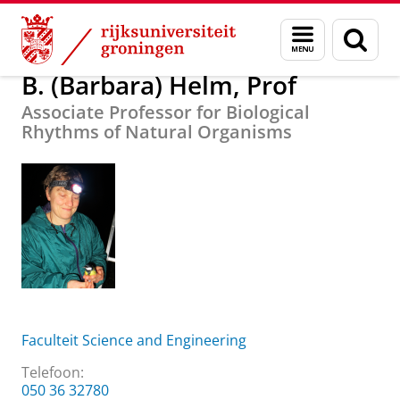
Skip
Skip
Over ons
B. (Barbara) Helm, Prof
Menu
Zoek
to
to
en
Content
Navigation
zoeken
B. (Barbara) Helm, Prof
Associate Professor for Biological
Rhythms of Natural Organisms
Faculteit Science and Engineering
Telefoon:
050 36 32780