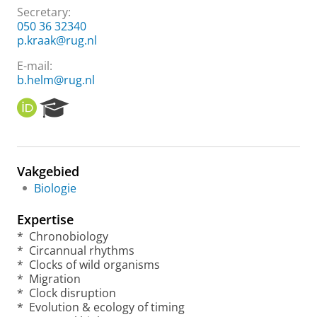
Secretary
:
050 36 32340
p.kraak@rug.nl
E-mail:
b.helm@rug.nl
O
R
R
e
C
s
I
e
D
a
Vakgebied
r
Biologie
c
h
Expertise
P
o
* Chronobiology
r
* Circannual rhythms
t
* Clocks of wild organisms
a
* Migration
l
* Clock disruption
* Evolution & ecology of timing