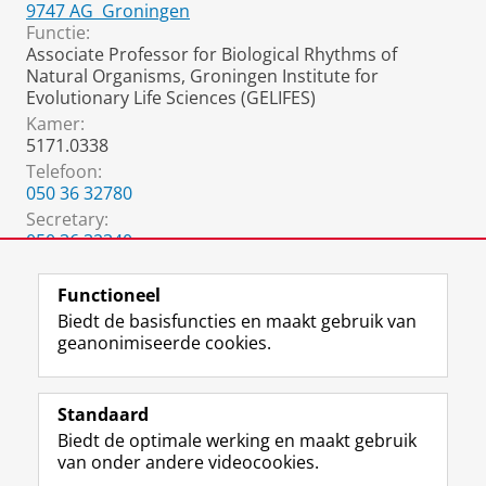
9747 AG
Groningen
Functie:
Associate Professor for Biological Rhythms of
Natural Organisms, Groningen Institute for
Evolutionary Life Sciences (GELIFES)
Kamer:
5171.0338
Telefoon:
050 36 32780
Secretary
:
050 36 32340
p.kraak@rug.nl
Functioneel
Biedt de basisfuncties en maakt gebruik van
geanonimiseerde cookies.
F
L
R
I
Y
Volg de RUG
a
i
S
n
o
Standaard
c
n
S
s
u
Biedt de optimale werking en maakt gebruik
e
k
-
t
T
Studiekiezers
van onder andere videocookies.
b
e
f
a
u