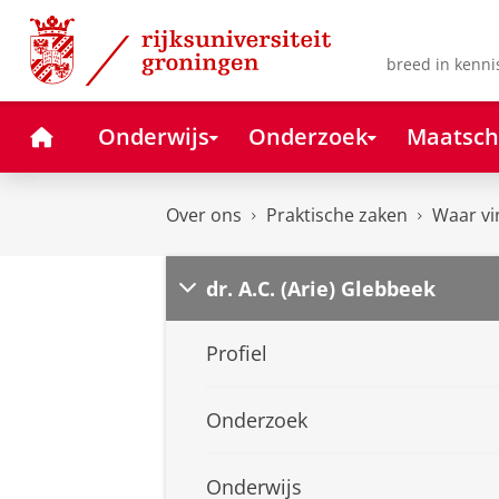
Skip
Skip
to
to
Content
Navigation
breed in kenni
Home
Onderwijs
Onderzoek
Maatsch
Over ons
Praktische zaken
Waar vi
dr. A.C. (Arie) Glebbeek
Profiel
Onderzoek
Onderwijs