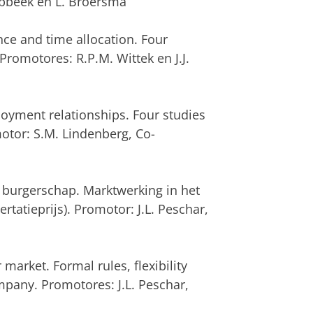
ebbeek en L. Broersma
e and time allocation. Four
romotores: R.P.M. Wittek en J.J.
yment relationships. Four studies
otor: S.M. Lindenberg, Co-
urgerschap. Marktwerking in het
atieprijs). Promotor: J.L. Peschar,
 market. Formal rules, flexibility
mpany. Promotores: J.L. Peschar,