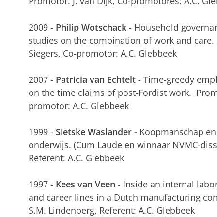
Promotor: J. van Dijk, Co-promotores: A.C. Gl
2009 -
Philip Wotschack -
Household governanc
studies on the combination of work and care. P
Siegers, Co-promotor: A.C. Glebbeek
2007 -
Patricia van Echtelt -
Time-greedy emplo
on the time claims of post-Fordist work. Prom
promotor: A.C. Glebbeek
1999 -
Sietske Waslander -
Koopmanschap en b
onderwijs. (Cum Laude en winnaar NVMC-dissert
Referent: A.C. Glebbeek
1997 -
Kees van Veen
- Inside an internal labor
and career lines in a Dutch manufacturing co
S.M. Lindenberg, Referent: A.C. Glebbeek