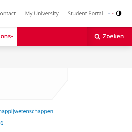
ontact
My University
Student Portal
Contr
Nederlands
English
 ons
Zoeken
chappijwetenschappen
56