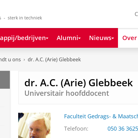
C
s - sterk in techniek
appij/bedrijven
Alumni
Nieuws
Over
ndt u ons
dr. A.C. (Arie) Glebbeek
dr. A.C. (Arie) Glebbeek
Universitair hoofddocent
Faculteit Gedrags- & Maats
Telefoon:
050 36 362