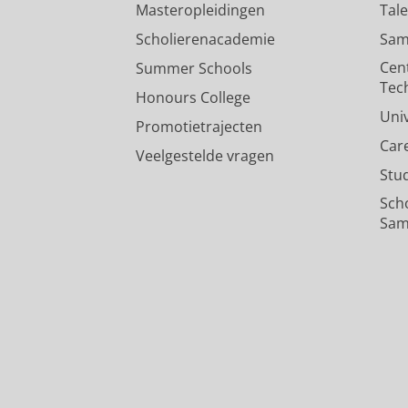
Masteropleidingen
Tal
Scholierenacademie
Sam
Cen
Summer Schools
Tec
Honours College
Uni
Promotietrajecten
Car
Veelgestelde vragen
Stu
Sch
Sam