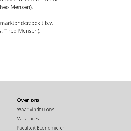
Theo Mensen).
marktonderzoek t.b.v.
s. Theo Mensen).
Over ons
Waar vindt u ons
Vacatures
Faculteit Economie en