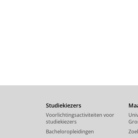
Studiekiezers
Maa
Voorlichtingsactiviteiten voor
Univ
studiekiezers
Gro
Bacheloropleidingen
Zoe