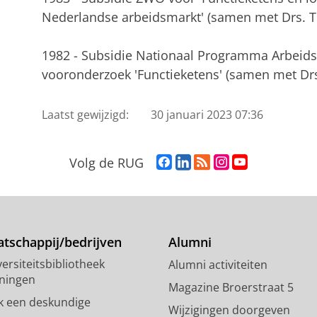
Nederlandse arbeidsmarkt' (samen met Drs. 
1982 - Subsidie Nationaal Programma Arbeids
vooronderzoek 'Functieketens' (samen met Dr
Laatst gewijzigd:
30 januari 2023 07:36
F
L
R
I
Y
Volg de RUG
a
i
S
n
o
c
n
S
s
u
e
k
-
t
T
b
e
f
a
u
o
d
e
g
b
tschappij/bedrijven
Alumni
o
I
e
r
e
ersiteitsbibliotheek
Alumni activiteiten
k
n
d
a
-
ningen
p
-
R
m
k
Magazine Broerstraat 5
a
p
i
-
a
k een deskundige
Wijzigingen doorgeven