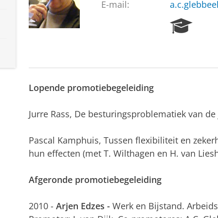
E-mail:
a.c.glebbee
R
e
s
e
a
r
Lopende promotiebegeleiding
c
h
P
Jurre Rass, De besturingsproblematiek van de
o
r
Pascal Kamphuis, Tussen flexibiliteit en zeke
t
a
hun effecten (met T. Wilthagen en H. van Liesh
l
Afgeronde promotiebegeleiding
2010 -
Arjen Edzes -
Werk en Bijstand. Arbeid