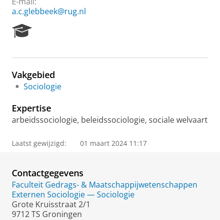
E-mail:
a.c.glebbeek@rug.nl
R
e
s
e
a
Vakgebied
r
Sociologie
c
h
Expertise
P
o
arbeidssociologie, beleidssociologie, sociale welvaart
r
t
Laatst gewijzigd:
01 maart 2024 11:17
a
l
Contactgegevens
Faculteit Gedrags- & Maatschappijwetenschappen
Externen Sociologie — Sociologie
Grote Kruisstraat 2/1
9712 TS Groningen