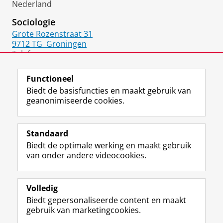
Nederland
Sociologie
Grote Rozenstraat 31
9712 TG
Groningen
Telefoon:
050 36 36256
Functioneel
Biedt de basisfuncties en maakt gebruik van
geanonimiseerde cookies.
F
L
R
I
Y
Volg de RUG
a
i
S
n
o
Standaard
c
n
S
s
u
Biedt de optimale werking en maakt gebruik
e
k
-
t
T
Studiekiezers
van onder andere videocookies.
b
e
f
a
u
Maatschappij/bedrijven
o
d
e
g
b
o
I
e
r
e
Alumni
k
n
d
a
-
Volledig
p
-
R
m
k
Biedt gepersonaliseerde content en maakt
Over ons
a
p
i
-
a
gebruik van marketingcookies.
g
a
j
a
n