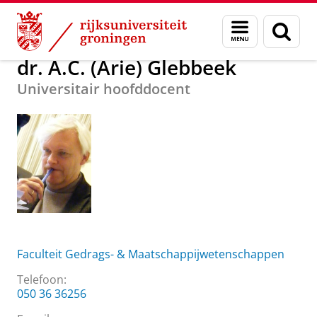
Skip
Skip
Over ons
dr. A.C. (Arie) Glebbeek
Menu
Zoek
to
to
en
Content
Navigation
zoeken
dr. A.C. (Arie) Glebbeek
Universitair hoofddocent
Faculteit Gedrags- & Maatschappijwetenschappen
Telefoon:
050 36 36256