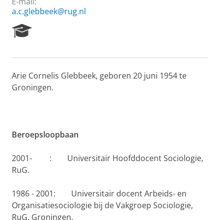
E-mail:
a.c.glebbeek@rug.nl
R
e
s
e
a
Arie Cornelis Glebbeek, geboren 20 juni 1954 te
r
Groningen.
c
h
P
o
r
Beroepsloopbaan
t
a
l
2001- : Universitair Hoofddocent Sociologie,
RuG.
1986 - 2001: Universitair docent Arbeids- en
Organisatiesociologie bij de Vakgroep Sociolo­gie,
RuG, Groningen.