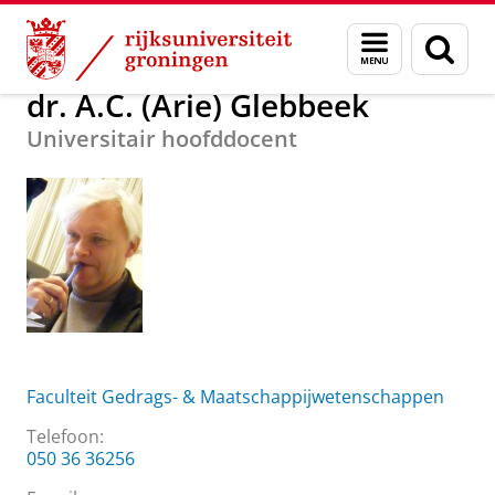
Skip
Skip
Over ons
dr. A.C. (Arie) Glebbeek
Menu
Zoek
to
to
en
Content
Navigation
zoeken
dr. A.C. (Arie) Glebbeek
Universitair hoofddocent
Faculteit Gedrags- & Maatschappijwetenschappen
Telefoon:
050 36 36256