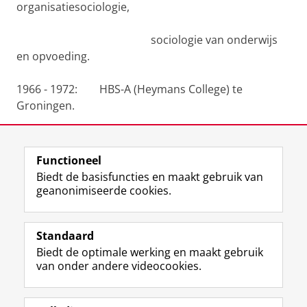
organisatiesociolo­gie,
sociologie van onderwijs
en opvoeding.
1966 - 1972: HBS-A (Heymans College) te
Groningen.
1960 - 1966: lagere school te Groningen.
Functioneel
Laatst gewijzigd:
30 januari 2023 07:36
Biedt de basisfuncties en maakt gebruik van
geanonimiseerde cookies.
F
L
R
I
Y
Volg de RUG
a
i
S
n
o
Standaard
c
n
S
s
u
Biedt de optimale werking en maakt gebruik
e
k
-
t
T
Studiekiezers
van onder andere videocookies.
b
e
f
a
u
Maatschappij/bedrijven
o
d
e
g
b
o
I
e
r
e