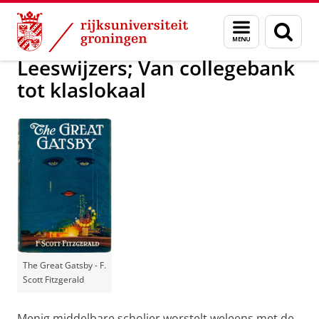
Skip
Skip
Afgeronde projecten en publicaties
Menu
Zoek
to
to
en
Content
Navigation
zoeken
Leeswijzers; Van collegebank
tot klaslokaal
The Great Gatsby - F.
Scott Fitzgerald
Menig middelbare scholier worstelt weleens met de