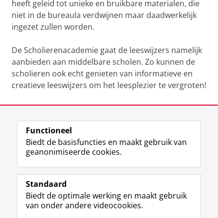
heeft geleid tot unieke en bruikbare materialen, die
niet in de bureaula verdwijnen maar daadwerkelijk
ingezet zullen worden.
De Scholierenacademie gaat de leeswijzers namelijk
aanbieden aan middelbare scholen. Zo kunnen de
scholieren ook echt genieten van informatieve en
creatieve leeswijzers om het leesplezier te vergroten!
Laatst gewijzigd:
07 mei 2026 12:42
Functioneel
View this page in:
English
Biedt de basisfuncties en maakt gebruik van
geanonimiseerde cookies.
F
L
R
I
Y
Volg de RUG
a
i
S
n
o
Standaard
c
n
S
s
u
Biedt de optimale werking en maakt gebruik
e
k
-
t
T
Studiekiezers
van onder andere videocookies.
b
e
f
a
u
Maatschappij/bedrijven
o
d
e
g
b