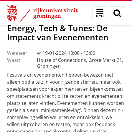
Skip
Skip
Maatschappij/bedrijven
House of Connections
Menu
Zoek
to
to
en
Content
Navigation
zoeken
Energy, Tech & Tunes: De
Impact van Evenementen
Wanneer:
vr 19-01-2024 10:00 - 13:00
Waar:
House of Connections, Grote Markt 21,
Groningen
Festivals en evenementen hebben bewezen niet
alleen podia te zijn voor rijzende sterren, maar ook
speelplaatsen voor experimenten en bijeenkomsten
om statements kracht bij te zetten en evenementen
plaats te laten vinden. Evenementen kunnen worden
gezien als een 'mini-samenleving'. Binnen deze mini-
samenleving willen we leren en ontwikkelen, we
willen uitproberen en testen, maar ook feedback
ontvangen voor sociale ontwikkeling. En daar