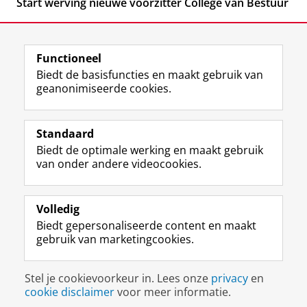
Start werving nieuwe voorzitter College van Bestuur
Functioneel
Biedt de basisfuncties en maakt gebruik van
geanonimiseerde cookies.
F
L
R
I
Y
Volg de RUG
a
i
S
n
o
Standaard
c
n
S
s
u
Biedt de optimale werking en maakt gebruik
e
k
-
t
T
Studiekiezers
van onder andere videocookies.
b
e
f
a
u
Maatschappij/bedrijven
o
d
e
g
b
o
I
e
r
e
Alumni
k
n
d
a
-
Volledig
p
-
R
m
k
Biedt gepersonaliseerde content en maakt
Over ons
a
p
i
-
a
gebruik van marketingcookies.
g
a
j
a
n
i
g
k
c
a
Disclaimer & Copyright
Privacy
Cookies
n
i
s
c
a
Stel je cookievoorkeur in. Lees onze
privacy
en
Inloggen
a
n
u
o
l
cookie disclaimer
voor meer informatie.
R
a
n
u
R