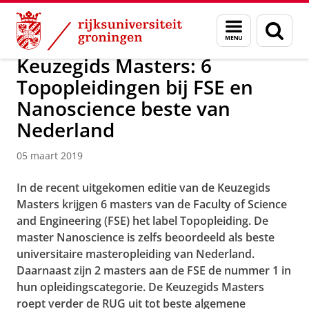
Skip
Skip
Onderzoek
News
Menu
Zoek
to
to
en
Content
Navigation
zoeken
Keuzegids Masters: 6
Topopleidingen bij FSE en
Nanoscience beste van
Nederland
05 maart 2019
In de recent uitgekomen editie van de Keuzegids
Masters krijgen 6 masters van de
Faculty of Science
and Engineering (FSE) het label Topopleiding. De
master Nanoscience is
zelfs beoordeeld als beste
universitaire masteropleiding van Nederland.
Daarnaast zijn 2 masters aan de FSE de nummer 1 in
hun opleidingscategorie. De Keuzegids Masters
roept verder de RUG uit tot beste algemene