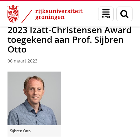
Skip
Skip
Onderzoek
Stratingh Institute for Chemistry
Menu
Zoek
to
to
en
Content
Navigation
zoeken
2023 Izatt-Christensen Award
toegekend aan Prof. Sijbren
Otto
06 maart 2023
Sijbren Otto