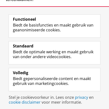
Functioneel
Biedt de basisfuncties en maakt gebruik van
geanonimiseerde cookies.
F
L
R
I
Y
Volg de RUG
a
i
S
n
o
Standaard
c
n
S
s
u
Biedt de optimale werking en maakt gebruik
e
k
-
t
T
Studiekiezers
van onder andere videocookies.
b
e
f
a
u
Maatschappij/bedrijven
o
d
e
g
b
o
I
e
r
e
Alumni
k
n
d
a
-
Volledig
p
-
R
m
k
Biedt gepersonaliseerde content en maakt
Over ons
a
p
i
-
a
gebruik van marketingcookies.
g
a
j
a
n
i
g
k
c
a
Disclaimer & Copyright
Privacy
Cookies
n
i
s
c
a
Stel je cookievoorkeur in. Lees onze
privacy
en
Inloggen
a
n
u
o
l
cookie disclaimer
voor meer informatie.
R
a
n
u
R