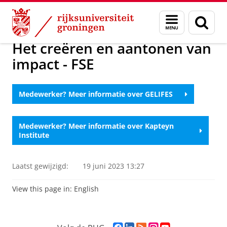
Skip
Skip
Onderzoek
Research Support Portal
Voor je onderzoek
Menu
Zoek
to
to
en
Content
Navigation
zoeken
Het creëren en aantonen van
impact - FSE
Medewerker? Meer informatie over GELIFES
Medewerker? Meer informatie over Kapteyn
Institute
Laatst gewijzigd:
19 juni 2023 13:27
View this page in:
English