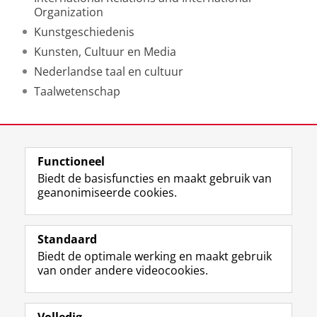
Organization
Kunstgeschiedenis
Kunsten, Cultuur en Media
Nederlandse taal en cultuur
Taalwetenschap
Laatst gewijzigd:
15 mei 2019 16:37
Functioneel
View this page in:
English
Biedt de basisfuncties en maakt gebruik van
geanonimiseerde cookies.
F
L
R
I
Y
Volg de RUG
a
i
S
n
o
Standaard
c
n
S
s
u
Biedt de optimale werking en maakt gebruik
e
k
-
t
T
Studiekiezers
van onder andere videocookies.
b
e
f
a
u
Maatschappij/bedrijven
o
d
e
g
b
o
I
e
r
e
Alumni
k
n
d
a
-