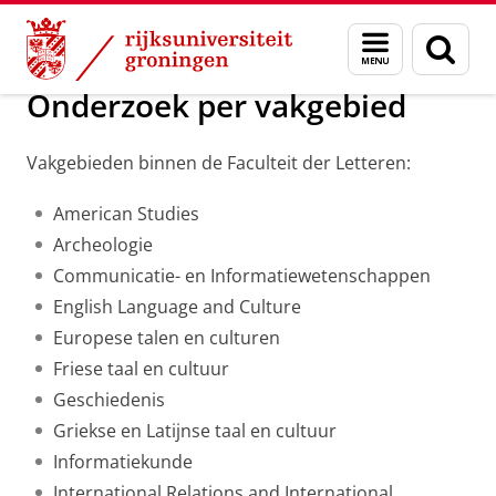
Skip
Skip
Onderzoek
Ons onderzoek
Onderzoek per vakgebied
Menu
Zoek
to
to
en
Content
Navigation
zoeken
Onderzoek per vakgebied
Vakgebieden binnen de Faculteit der Letteren:
American Studies
Archeologie
Communicatie- en Informatiewetenschappen
English Language and Culture
Europese talen en culturen
Friese taal en cultuur
Geschiedenis
Griekse en Latijnse taal en cultuur
Informatiekunde
International Relations and International