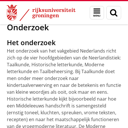
Skip
Skip
Onderzoek
Nederlandse taal en cultuur
Menu
Zoek
to
to
en
Content
Navigation
zoeken
Onderzoek
Het onderzoek
Het onderzoek van het vakgebied Nederlands richt
zich op de vier hoofdgebieden van de Neerlandistiek:
Taalkunde, Historische letterkunde, Moderne
letterkunde en Taalbeheersing. Bij Taalkunde doet
men onder meer onderzoek naar
kindertaalverwerving en naar de betekenis en functie
van kleine woordjes als ooit, ook maar en eens.
Historische letterkunde kijkt bijvoorbeeld naar hoe
een Middeleeuws handschrift is samengesteld
(ernstig toneel, kluchten, spreuken, vrome teksten,
recepten) en naar het maatschappelijk functioneren
van de vroegmoderne literatuur. De Moderne