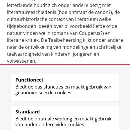
letterkunde houdt zich onder andere bezig met
literatuurgeschiedenis (hoe ontstaat de canon?), de
cultuurhistorische context van literatuur (welke
tijdgebonden ideeën over bijvoorbeeld liefde of de
natuur vinden we in romans van Couperus?) en
literaire kritiek. De Taalbeheersing kijkt onder andere
naar de ontwikkeling van mondelinge en schriftelijke
taalvaardigheid van kinderen, jongeren en
volwassenen.
Laatst gewijzigd:
08 mei 2019 11:45
Functioneel
Biedt de basisfuncties en maakt gebruik van
geanonimiseerde cookies.
F
L
R
I
Y
Volg de RUG
a
i
S
n
o
Standaard
c
n
S
s
u
Biedt de optimale werking en maakt gebruik
e
k
-
t
T
Studiekiezers
van onder andere videocookies.
b
e
f
a
u