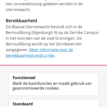
een zonnetelescoop gekeken worden in de
sterrenwacht.
Bereikbaarheid
De Blaauw Sterrenwacht bevindt zich in de
Bernoulliborg (Nijenborgh 9) op de Zernike Campus
in het noorden van de stad Groningen. De
Bernoulliborg wordt op het Zerniketerrein
aangegeven.
Meer informatie over de
bereikbaarheid vindt u hier
.
Laatst gewijzigd:
12 februari 2026 14:40
Functioneel
View this page in:
English
Biedt de basisfuncties en maakt gebruik van
geanonimiseerde cookies.
F
L
R
I
Y
Volg de RUG
a
i
S
n
o
Standaard
c
n
S
s
u