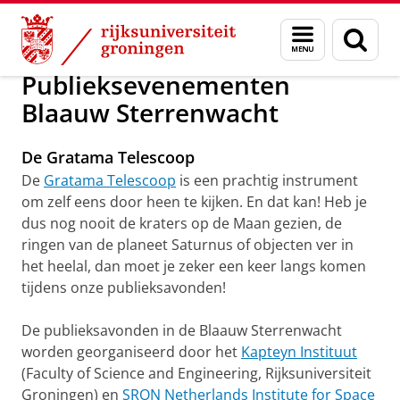
Skip
Skip
Onderzoek
Kapteyn Instituut
Blaauw Sterrenwacht
Menu
Zoek
to
to
en
Content
Navigation
zoeken
Publieksevenementen
Blaauw Sterrenwacht
De Gratama Telescoop
De
Gratama Telescoop
is een prachtig instrument
om zelf eens door heen te kijken. En dat kan! Heb je
dus nog nooit de kraters op de Maan gezien, de
ringen van de planeet Saturnus of objecten ver in
het heelal, dan moet je zeker een keer langs komen
tijdens onze publieksavonden!
De publieksavonden in de Blaauw Sterrenwacht
worden georganiseerd door het
Kapteyn Instituut
(Faculty of Science and Engineering, Rijksuniversiteit
Groningen) en
SRON Netherlands Institute for Space