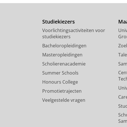
Studiekiezers
Maa
Voorlichtingsactiviteiten voor
Univ
studiekiezers
Gro
Bacheloropleidingen
Zoe
Masteropleidingen
Tal
Scholierenacademie
Sam
Cen
Summer Schools
Tec
Honours College
Uni
Promotietrajecten
Car
Veelgestelde vragen
Stu
Sch
Sam