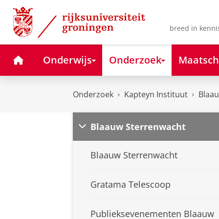
Skip
Skip
to
to
Content
Navigation
breed in kenni
Home
Onderwijs
Onderzoek
Maatsch
Onderzoek
Kapteyn Instituut
Blaa
Blaauw Sterrenwacht
Blaauw Sterrenwacht
Gratama Telescoop
Publieksevenementen Blaauw