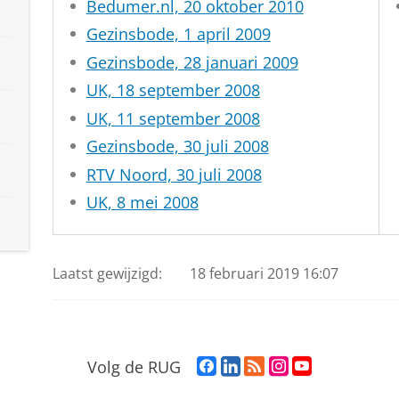
Bedumer.nl, 20 oktober 2010
Gezinsbode, 1 april 2009
Gezinsbode, 28 januari 2009
UK, 18 september 2008
UK, 11 september 2008
Gezinsbode, 30 juli 2008
RTV Noord, 30 juli 2008
UK, 8 mei 2008
Laatst gewijzigd:
18 februari 2019 16:07
F
L
R
I
Y
Volg de RUG
a
i
S
n
o