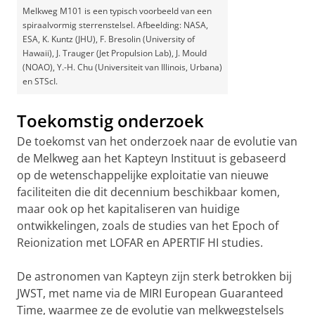
Melkweg M101 is een typisch voorbeeld van een
spiraalvormig sterrenstelsel. Afbeelding: NASA,
ESA, K. Kuntz (JHU), F. Bresolin (University of
Hawaii), J. Trauger (Jet Propulsion Lab), J. Mould
(NOAO), Y.-H. Chu (Universiteit van Illinois, Urbana)
en STScI.
Toekomstig onderzoek
De toekomst van het onderzoek naar de evolutie van
de Melkweg aan het Kapteyn Instituut is gebaseerd
op de wetenschappelijke exploitatie van nieuwe
faciliteiten die dit decennium beschikbaar komen,
maar ook op het kapitaliseren van huidige
ontwikkelingen, zoals de studies van het Epoch of
Reionization met LOFAR en APERTIF HI studies.
De astronomen van Kapteyn zijn sterk betrokken bij
JWST, met name via de MIRI European Guaranteed
Time, waarmee ze de evolutie van melkwegstelsels