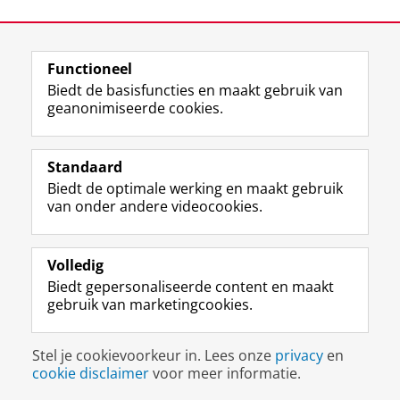
Laatst gewijzigd:
19 mei 2026 16:01
Functioneel
View this page in:
English
Biedt de basisfuncties en maakt gebruik van
geanonimiseerde cookies.
F
L
R
I
Y
Volg de RUG
a
i
S
n
o
Standaard
c
n
S
s
u
Biedt de optimale werking en maakt gebruik
e
k
-
t
T
Studiekiezers
van onder andere videocookies.
b
e
f
a
u
Maatschappij/bedrijven
o
d
e
g
b
o
I
e
r
e
Alumni
k
n
d
a
-
Volledig
p
-
R
m
k
Biedt gepersonaliseerde content en maakt
Over ons
a
p
i
-
a
gebruik van marketingcookies.
g
a
j
a
n
i
g
k
c
a
Disclaimer & Copyright
Privacy
Cookies
n
i
s
c
a
Stel je cookievoorkeur in. Lees onze
privacy
en
Inloggen
a
n
u
o
l
cookie disclaimer
voor meer informatie.
R
a
n
u
R