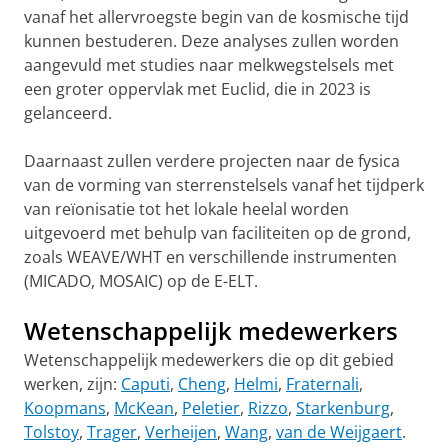
vanaf het allervroegste begin van de kosmische tijd
kunnen bestuderen. Deze analyses zullen worden
aangevuld met studies naar melkwegstelsels met
een groter oppervlak met Euclid, die in 2023 is
gelanceerd.
Daarnaast zullen verdere projecten naar de fysica
van de vorming van sterrenstelsels vanaf het tijdperk
van reïonisatie tot het lokale heelal worden
uitgevoerd met behulp van faciliteiten op de grond,
zoals WEAVE/WHT en verschillende instrumenten
(MICADO, MOSAIC) op de E-ELT.
Wetenschappelijk medewerkers
Wetenschappelijk medewerkers die op dit gebied
werken, zijn:
Caputi
,
Cheng
,
Helmi
,
Fraternali
,
Koopmans
,
McKean
,
Peletier
,
Rizzo
,
Starkenburg
,
Tolstoy
,
Trager
,
Verheijen
,
Wang
,
van de Weijgaert
.