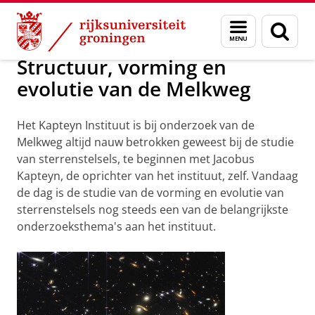
Skip
Skip
Onderzoek
Onderzoeksgebieden
Menu
Zoek
to
to
en
Content
Navigation
zoeken
Structuur, vorming en
evolutie van de Melkweg
Het Kapteyn Instituut is bij onderzoek van de
Melkweg altijd nauw betrokken geweest bij de studie
van sterrenstelsels, te beginnen met Jacobus
Kapteyn, de oprichter van het instituut, zelf. Vandaag
de dag is de studie van de vorming en evolutie van
sterrenstelsels nog steeds een van de belangrijkste
onderzoeksthema's aan het instituut.