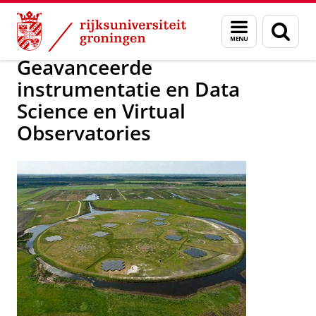
Skip
Skip
Onderzoek
Onderzoeksgebieden
Menu
Zoek
to
to
en
Content
Navigation
zoeken
Geavanceerde
instrumentatie en Data
Science en Virtual
Observatories