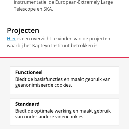
instrumentatie, de European-Extremely Large
Telescope en SKA.
Projecten
Hier
is een overzicht te vinden van de projecten
waarbij het Kapteyn Instituut betrokken is.
Laatst gewijzigd:
09 oktober 2024 10:12
Functioneel
View this page in:
English
Biedt de basisfuncties en maakt gebruik van
geanonimiseerde cookies.
F
L
R
I
Y
Volg de RUG
a
i
S
n
o
Standaard
c
n
S
s
u
Biedt de optimale werking en maakt gebruik
e
k
-
t
T
Studiekiezers
van onder andere videocookies.
b
e
f
a
u
Maatschappij/bedrijven
o
d
e
g
b