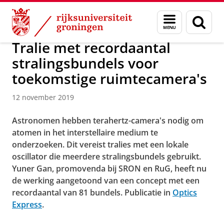
Skip
Skip
Onderzoek
Kapteyn Instituut
Agenda en Nieuws
Menu
Zoek
to
to
en
Content
Navigation
zoeken
Tralie met recordaantal
stralingsbundels voor
toekomstige ruimtecamera's
12 november 2019
Astronomen hebben terahertz-camera's nodig om
atomen in het interstellaire medium te
onderzoeken. Dit vereist tralies met een lokale
oscillator die meerdere stralingsbundels gebruikt.
Yuner Gan, promovenda bij SRON en RuG, heeft nu
de werking aangetoond van een concept met een
recordaantal van 81 bundels. Publicatie in
Optics
Express
.