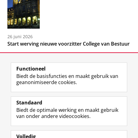
26 juni 2026
Start werving nieuwe voorzitter College van Bestuur
Functioneel
Biedt de basisfuncties en maakt gebruik van
geanonimiseerde cookies.
F
L
R
I
Y
Volg de RUG
a
i
S
n
o
Standaard
c
n
S
s
u
Biedt de optimale werking en maakt gebruik
e
k
-
t
T
Studiekiezers
van onder andere videocookies.
b
e
f
a
u
Maatschappij/bedrijven
o
d
e
g
b
o
I
e
r
e
Alumni
k
n
d
a
-
Volledig