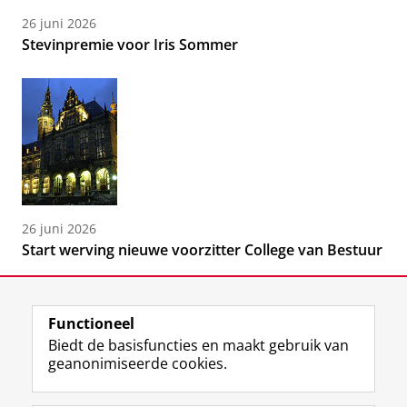
26 juni 2026
Stevinpremie voor Iris Sommer
26 juni 2026
Start werving nieuwe voorzitter College van Bestuur
Functioneel
Biedt de basisfuncties en maakt gebruik van
geanonimiseerde cookies.
F
L
R
I
Y
Volg de RUG