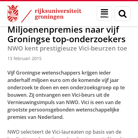
Skip
Skip
Onderzoek
Kapteyn Instituut
Agenda en Nieuws
Menu
Zoek
to
to
en
Content
Navigation
zoeken
Miljoenenpremies naar vijf
Groningse top-onderzoekers
NWO kent prestigieuze Vici-beurzen toe
13 februari 2015
Vijf Groningse wetenschappers krijgen ieder
anderhalf miljoen euro om de komende vijf jaar
onderzoek te doen en een onderzoeksgroep op te
bouwen. Zij ontvangen een Vici-beurs uit de
Vernieuwingsimpuls van NWO.
Vici is een van de
grootste persoonsgebonden wetenschappelijke
premies van Nederland.
NWO selecteert de Vici-laureaten op basis van de