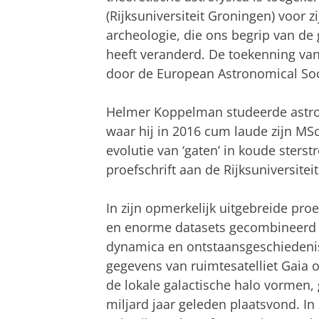
(Rijksuniversiteit Groningen) voor z
archeologie, die ons begrip van d
heeft veranderd. De toekenning va
door de European Astronomical Soci
Helmer Koppelman studeerde astrofy
waar hij in 2016 cum laude zijn MS
evolutie van ‘gaten’ in koude ster
proefschrift aan de Rijksuniversite
In zijn opmerkelijk uitgebreide pro
en enorme datasets gecombineerd o
dynamica en ontstaansgeschiedeni
gegevens van ruimtesatelliet Gaia 
de lokale galactische halo vormen,
miljard jaar geleden plaatsvond. In 