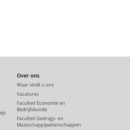
Over ons
Waar vindt u ons
Vacatures
Faculteit Economie en
Bedrijfskunde
ijs
Faculteit Gedrags- en
Maatschappijwetenschappen