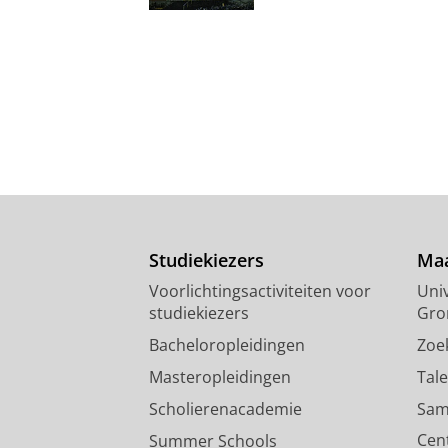
Studiekiezers
Maa
Voorlichtingsactiviteiten voor
Univ
studiekiezers
Gro
Bacheloropleidingen
Zoe
Masteropleidingen
Tal
Scholierenacademie
Sam
Cen
Summer Schools