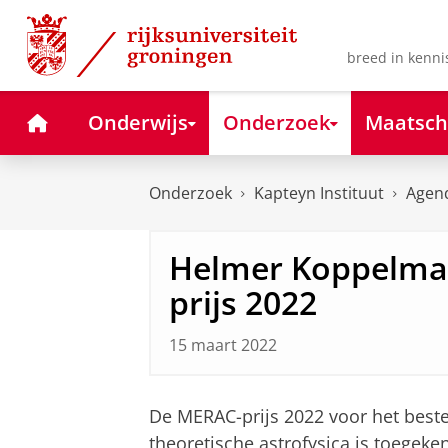
Skip
Skip
to
to
Content
Navigation
breed in kenni
Home
Onderwijs
Onderzoek
Maatsch
Onderzoek
Kapteyn Instituut
Agen
Helmer Koppelma
prijs 2022
15 maart 2022
De MERAC-prijs 2022 voor het beste
theoretische astrofysica is toege