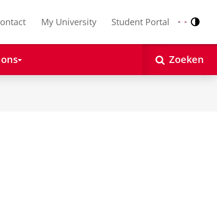
ontact
My University
Student Portal
Contr
Nederlands
English
 ons
Zoeken