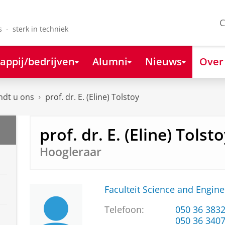
C
s - sterk in techniek
appij/bedrijven
Alumni
Nieuws
Over
ndt u ons
prof. dr. E. (Eline) Tolstoy
prof. dr. E. (Eline) Tolst
Hoogleraar
Faculteit Science and Engine
Telefoon:
050 36 383
050 36 340