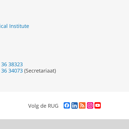
al Institute
 36 38323
 36 34073
(Secretariaat)
F
L
R
I
Y
Volg de RUG
a
i
S
n
o
c
n
S
s
u
e
k
-
t
T