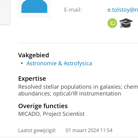
E-mail:
e.tolstoy@r
O
R
R
e
C
s
I
e
D
a
Vakgebied
r
c
Astronomie & Astrofysica
h
P
Expertise
o
Resolved stellar populations in galaxies; chemi
r
abundances; optical/IR instrumentation
t
a
Overige functies
l
MICADO, Project Scientist
Laatst gewijzigd:
01 maart 2024 11:54