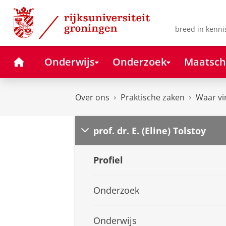
Skip
Skip
to
to
Content
Navigation
breed in kenni
Home
Onderwijs
Onderzoek
Maatsch
Over ons
Praktische zaken
Waar vi
prof. dr. E. (Eline) Tolstoy
Profiel
Onderzoek
Onderwijs