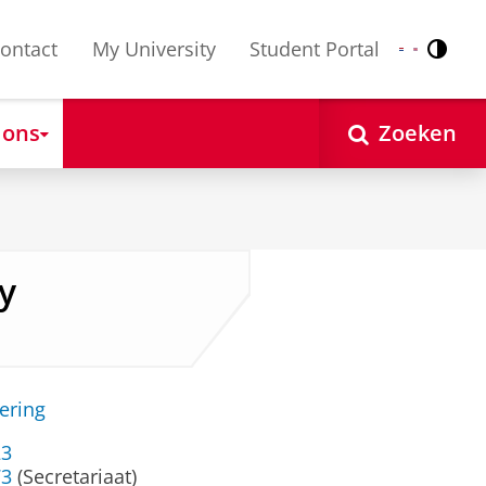
ontact
My University
Student Portal
Contr
Nederlands
English
 ons
Zoeken
oy
ering
23
73
(Secretariaat)