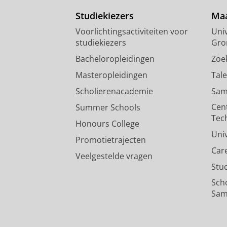
Studiekiezers
Maa
Voorlichtingsactiviteiten voor
Univ
studiekiezers
Gro
Bacheloropleidingen
Zoe
Masteropleidingen
Tal
Scholierenacademie
Sam
Cen
Summer Schools
Tec
Honours College
Uni
Promotietrajecten
Car
Veelgestelde vragen
Stu
Sch
Sam