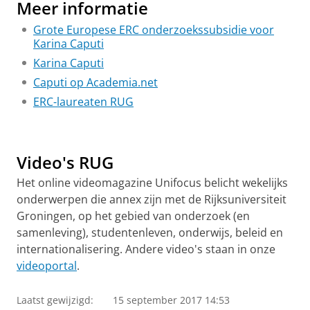
Meer informatie
Grote Europese ERC onderzoekssubsidie voor
Karina Caputi
Karina Caputi
Caputi op Academia.net
ERC-laureaten RUG
Toponderzoek naar verre sterrenstelsels dankzij ERC
Pas uw cookie instellingen aan
om deze
Elmer Sterken feliciteert het ERC
Pas uw cookie instellingen aan
om deze
video te zien
video te zien
Video's RUG
Het online videomagazine Unifocus belicht wekelijks
onderwerpen die annex zijn met de Rijksuniversiteit
Groningen, op het gebied van onderzoek (en
samenleving), studentenleven, onderwijs, beleid en
internationalisering. Andere video's staan in onze
videoportal
.
Laatst gewijzigd:
15 september 2017 14:53