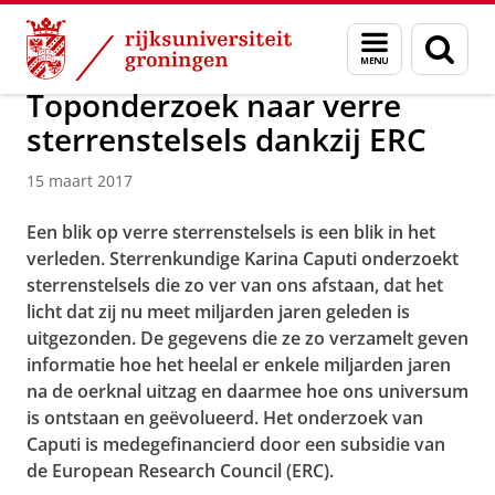
Skip
Skip
Onderzoek
Kapteyn Instituut
Agenda en Nieuws
Menu
Zoek
to
to
en
Content
Navigation
zoeken
Toponderzoek naar verre
sterrenstelsels dankzij ERC
15 maart 2017
Een blik op verre sterrenstelsels is een blik in het
verleden. Sterrenkundige Karina Caputi onderzoekt
sterrenstelsels die zo ver van ons afstaan, dat het
licht dat zij nu meet miljarden jaren geleden is
uitgezonden. De gegevens die ze zo verzamelt geven
informatie hoe het heelal er enkele miljarden jaren
na de oerknal uitzag en daarmee hoe ons universum
is ontstaan en geëvolueerd.
Het onderzoek van
Caputi is medegefinancierd door een subsidie van
de European Research Council (ERC).