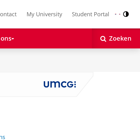
ontact
My University
Student Portal
Contr
Nederlands
English
 ons
Zoeken
ons