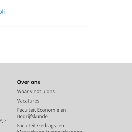
li
Over ons
Waar vindt u ons
Vacatures
Faculteit Economie en
Bedrijfskunde
ijs
Faculteit Gedrags- en