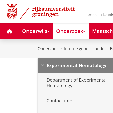
Skip
Skip
to
to
Content
Navigation
breed in kenni
Home
Onderwijs
Onderzoek
Maatsch
Onderzoek
Interne geneeskunde
E
Experimental Hematology
Department of Experimental
Hematology
Contact info