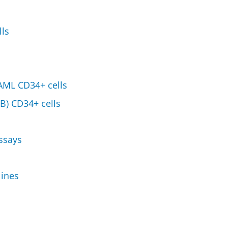
ls
AML CD34+ cells
B) CD34+ cells
assays
lines