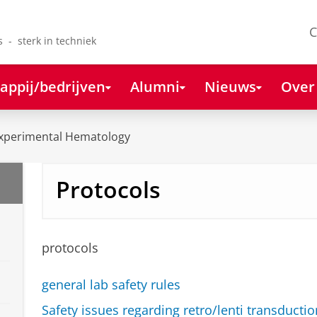
C
s - sterk in techniek
appij/bedrijven
Alumni
Nieuws
Over
xperimental Hematology
Protocols
protocols
general lab safety rules
Safety issues regarding retro/lenti transducti