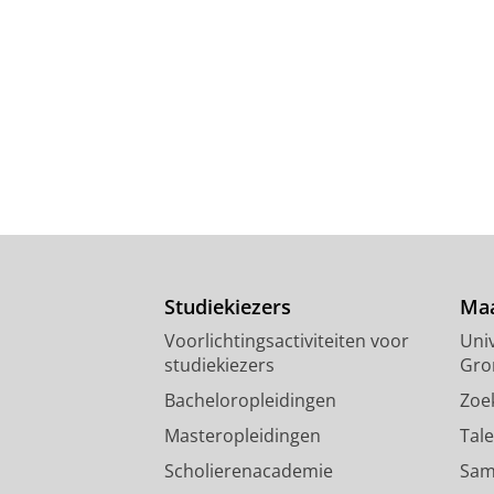
Studiekiezers
Maa
Voorlichtingsactiviteiten voor
Univ
studiekiezers
Gro
Bacheloropleidingen
Zoe
Masteropleidingen
Tal
Scholierenacademie
Sam