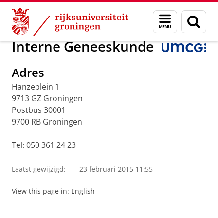
Skip
Skip
Onderzoek
Interne geneeskunde
Menu
Zoek
to
to
en
Content
Navigation
zoeken
Interne Geneeskunde
Adres
Hanzeplein 1
9713 GZ Groningen
Postbus 30001
9700 RB Groningen
Tel: 050 361 24 23
Laatst gewijzigd:
23 februari 2015 11:55
View this page in:
English