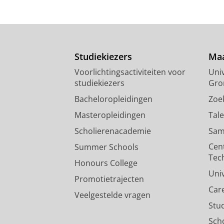
Studiekiezers
Maa
Voorlichtingsactiviteiten voor
Univ
studiekiezers
Gro
Bacheloropleidingen
Zoe
Masteropleidingen
Tal
Scholierenacademie
Sam
Cen
Summer Schools
Tec
Honours College
Uni
Promotietrajecten
Car
Veelgestelde vragen
Stu
Sch