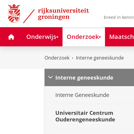
Skip
Skip
to
to
Content
Navigation
breed in kenni
Home
Onderwijs
Onderzoek
Maatsch
Onderzoek
Interne geneeskunde
Interne geneeskunde
Interne Geneeskunde
Universitair Centrum
Ouderengeneeskunde