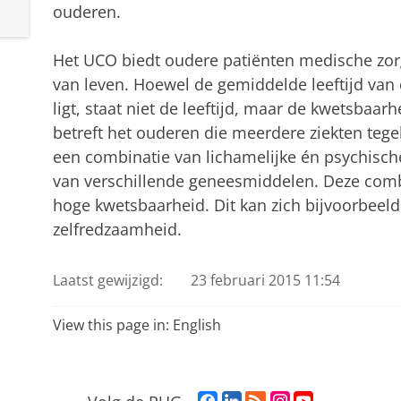
ouderen.
Het UCO biedt oudere patiënten medische zorg
van leven. Hoewel de gemiddelde leeftijd van 
ligt, staat niet de leeftijd, maar de kwetsbaar
betreft het ouderen die meerdere ziekten tege
een combinatie van lichamelijke én psychisch
van verschillende geneesmiddelen. Deze combin
hoge kwetsbaarheid. Dit kan zich bijvoorbeeld
zelfredzaamheid.
Laatst gewijzigd:
23 februari 2015 11:54
View this page in:
English
F
L
R
I
Y