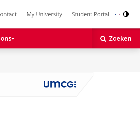
ontact
My University
Student Portal
Contr
Nederlands
English
 ons
Zoeken