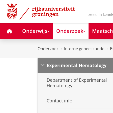
Skip
Skip
to
to
Content
Navigation
breed in kenni
Home
Onderwijs
Onderzoek
Maatsch
Onderzoek
Interne geneeskunde
E
Experimental Hematology
Department of Experimental
Hematology
Contact info