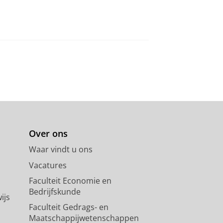
Over ons
Waar vindt u ons
Vacatures
Faculteit Economie en
Bedrijfskunde
ijs
Faculteit Gedrags- en
Maatschappijwetenschappen