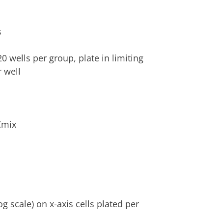
s
0 wells per group, plate in limiting
r well
Cmix
og scale) on x-axis cells plated per