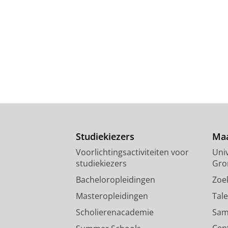
Studiekiezers
Maa
Voorlichtingsactiviteiten voor
Univ
studiekiezers
Gro
Bacheloropleidingen
Zoe
Masteropleidingen
Tal
Scholierenacademie
Sam
Cen