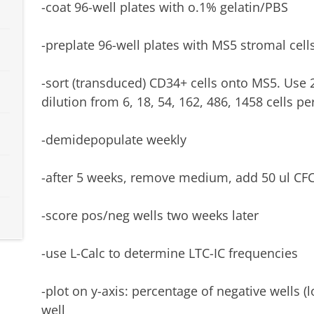
-coat 96-well plates with o.1% gelatin/PBS
-preplate 96-well plates with MS5 stromal cell
-sort (transduced) CD34+ cells onto MS5. Use 2
dilution from 6, 18, 54, 162, 486, 1458 cells pe
-demidepopulate weekly
-after 5 weeks, remove medium, add 50 ul CF
-score pos/neg wells two weeks later
-use L-Calc to determine LTC-IC frequencies
-plot on y-axis: percentage of negative wells (l
well