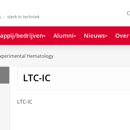
C
s - sterk in techniek
appij/bedrijven
Alumni
Nieuws
Over
xperimental Hematology
LTC-IC
LTC-IC