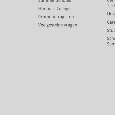
Summer Schools
Tec
Honours College
Uni
Promotietrajecten
Car
Veelgestelde vragen
Stu
Sch
Sam