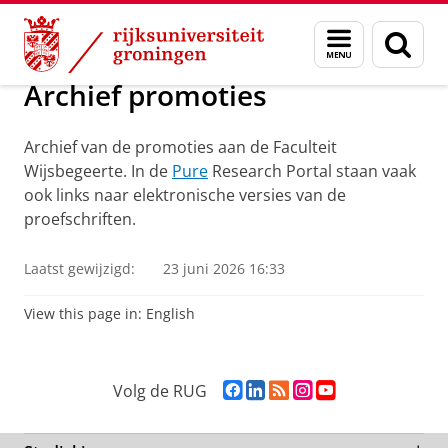
Skip
Skip
Onderzoek
Promoties: archief
Menu
Zoek
to
to
en
Content
Navigation
zoeken
Archief promoties
Archief van de promoties aan de Faculteit
Wijsbegeerte. In de
Pure
Research Portal staan vaak
ook links naar elektronische versies van de
proefschriften.
Laatst gewijzigd:
23 juni 2026 16:33
View this page in:
English
F
L
R
I
Y
Volg de RUG
a
i
S
n
o
c
n
S
s
u